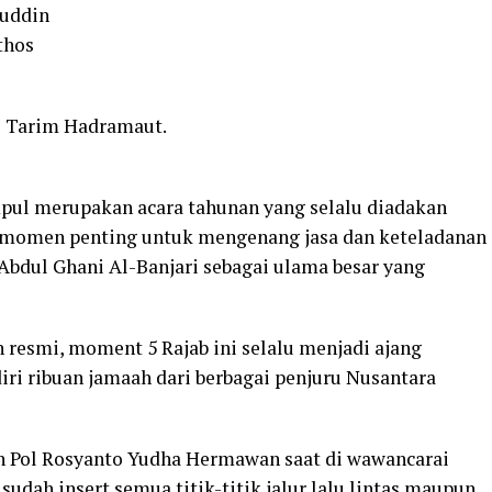
ruddin
thos
ri Tarim Hadramaut.
pul merupakan acara tahunan yang selalu diadakan
di momen penting untuk mengenang jasa dan keteladanan
dul Ghani Al-Banjari sebagai ulama besar yang
resmi, moment 5 Rajab ini selalu menjadi ajang
iri ribuan jamaah dari berbagai penjuru Nusantara
n Pol Rosyanto Yudha Hermawan saat di wawancarai
dah insert semua titik-titik jalur lalu lintas maupun