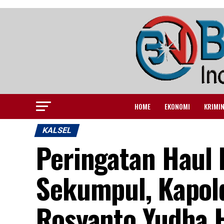
HOME
EKONOMI
KRIMI
KALSEL
Peringatan Haul
Sekumpul, Kapold
Rosyanto Yudha 