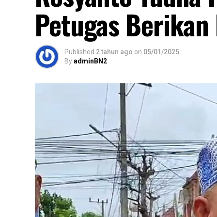
Petugas Berikan
Published
2 tahun ago
on
05/01/2025
By
adminBN2