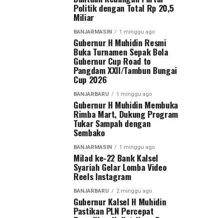
Politik dengan Total Rp 20,5
Miliar
BANJARMASIN
1 minggu ago
Gubernur H Muhidin Resmi
Buka Turnamen Sepak Bola
Gubernur Cup Road to
Pangdam XXII/Tambun Bungai
Cup 2026
BANJARBARU
1 minggu ago
Gubernur H Muhidin Membuka
Rimba Mart, Dukung Program
Tukar Sampah dengan
Sembako
BANJARMASIN
1 minggu ago
Milad ke-22 Bank Kalsel
Syariah Gelar Lomba Video
Reels Instagram
BANJARBARU
2 minggu ago
Gubernur Kalsel H Muhidin
Pastikan PLN Percepat