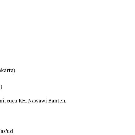
akarta)
)
ni, cucu KH. Nawawi Banten.
as’ud