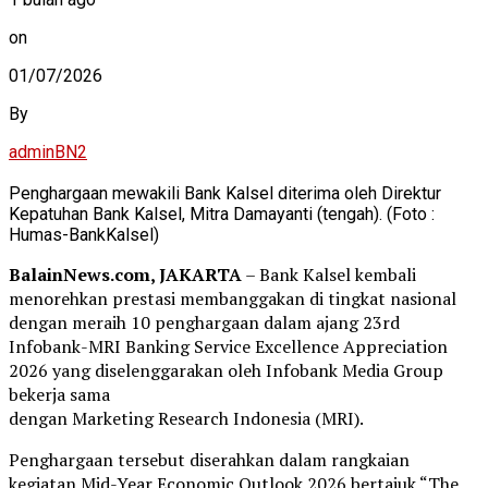
on
01/07/2026
By
adminBN2
Penghargaan mewakili Bank Kalsel diterima oleh Direktur
Kepatuhan Bank Kalsel, Mitra Damayanti (tengah). (Foto :
Humas-BankKalsel)
BalainNews.com, JAKARTA
– Bank Kalsel kembali
menorehkan prestasi membanggakan di tingkat nasional
dengan meraih 10 penghargaan dalam ajang 23rd
Infobank-MRI Banking Service Excellence Appreciation
2026 yang diselenggarakan oleh Infobank Media Group
bekerja sama
dengan Marketing Research Indonesia (MRI).
Penghargaan tersebut diserahkan dalam rangkaian
kegiatan Mid-Year Economic Outlook 2026 bertajuk “The