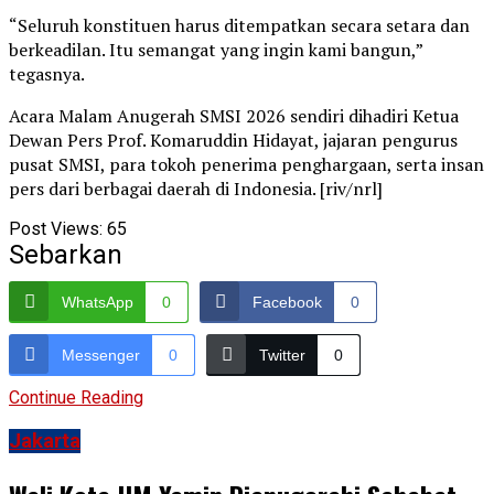
“Seluruh konstituen harus ditempatkan secara setara dan
berkeadilan. Itu semangat yang ingin kami bangun,”
tegasnya.
Acara Malam Anugerah SMSI 2026 sendiri dihadiri Ketua
Dewan Pers Prof. Komaruddin Hidayat, jajaran pengurus
pusat SMSI, para tokoh penerima penghargaan, serta insan
pers dari berbagai daerah di Indonesia. [riv/nrl]
Post Views:
65
Sebarkan
WhatsApp
0
Facebook
0
Messenger
0
Twitter
0
Continue Reading
Jakarta