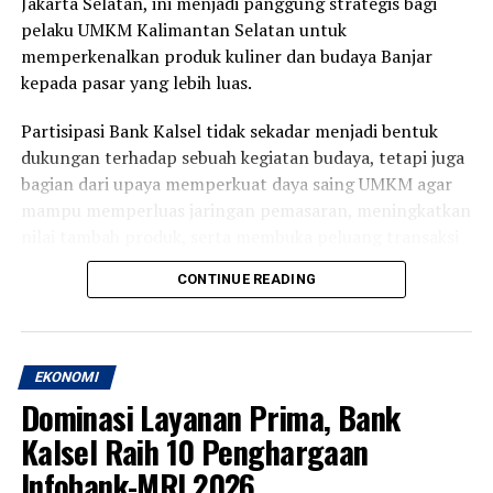
Jakarta Selatan, ini menjadi panggung strategis bagi
pelaku UMKM Kalimantan Selatan untuk
memperkenalkan produk kuliner dan budaya Banjar
kepada pasar yang lebih luas.
Partisipasi Bank Kalsel tidak sekadar menjadi bentuk
dukungan terhadap sebuah kegiatan budaya, tetapi juga
bagian dari upaya memperkuat daya saing UMKM agar
mampu memperluas jaringan pemasaran, meningkatkan
nilai tambah produk, serta membuka peluang transaksi
dan investasi baru. Dukungan terhadap UMKM
CONTINUE READING
merupakan salah satu fokus Bank Kalsel dalam
mendorong pertumbuhan ekonomi daerah secara
berkelanjutan.
EKONOMI
Festival ini menghadirkan beragam kuliner khas Banjar,
Dominasi Layanan Prima, Bank
seperti Soto Banjar, Ketupat Kandangan, Bingka, hingga
Kalsel Raih 10 Penghargaan
aneka wadai tradisional. Kehadiran berbagai produk
unggulan tersebut diharapkan mampu memperkuat
Infobank-MRI 2026