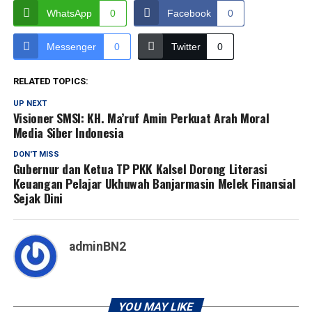
WhatsApp
0
Facebook
0
Messenger
0
Twitter
0
RELATED TOPICS:
UP NEXT
Visioner SMSI: KH. Ma’ruf Amin Perkuat Arah Moral
Media Siber Indonesia
DON'T MISS
Gubernur dan Ketua TP PKK Kalsel Dorong Literasi
Keuangan Pelajar Ukhuwah Banjarmasin Melek Finansial
Sejak Dini
adminBN2
YOU MAY LIKE