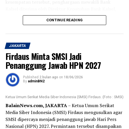
kesempatan tersebut, penghargaan mewakili Bank
Kalsel diterima oleh Direktur Kepatuhan Bank Kalsel,
Mitra Damayanti.
CONTINUE READING
Penghargaan tersebut merupakan hasil penilaian
independen yang dilakukan oleh Marketing Research
Indonesia (MRI) terhadap kualitas pelayanan perbankan
JAKARTA
melalui berbagai kanal layanan, baik layanan tatap muka
Firdaus Minta SMSI Jadi
(walk-in channel) maupun layanan digital (digital
Penanggung Jawab HPN 2027
channel). Penilaian dilakukan secara komprehensif
terhadap pengalaman nasabah pada berbagai titik
interaksi layanan, mulai dari kantor cabang, ATM, call
Published
2 bulan ago
on
18/06/2026
By
adminBN2
center, website, email, live chat, SMS Banking, hingga
kanal
digital lainnya.
Ketua Umum Serikat Media Siber Indonesia (SMSI) Firdaus. (Foto : SMSI)
BalainNews.com, JAKARTA
– Ketua Umum Serikat
Pada ajang tersebut, Bank Kalsel berhasil meraih
Media Siber Indonesia (SMSI) Firdaus mengusulkan agar
penghargaan sebagai berikut:
SMSI dipercaya menjadi penanggung jawab Hari Pers
Nasional (HPN) 2027. Permintaan tersebut disampaikan