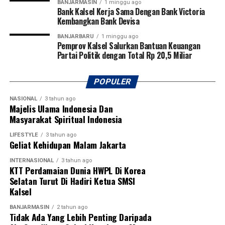
BANJARMASIN
1 minggu ago
Messenger
Bank Kalsel Kerja Sama Dengan Bank Victoria
0
Twitter
0
Pertanyaannya kini: akankah para pimpinan negeri ini
Kembangkan Bank Devisa
memiliki sensitivitas untuk menahan diri? Ataukah
mereka memilih abai hingga memicu ledakan sosial yang
BANJARBARU
1 minggu ago
Pemprov Kalsel Salurkan Bantuan Keuangan
jauh lebih besar dari Agustus silam?
Partai Politik dengan Total Rp 20,5 Miliar
Meski badai politik Agustus lalu tidak sampai
POPULER
meruntuhkan struktur pimpinan DPR RI, situasi hari ini
memberikan alasan yang cukup kuat bagi pemerintah
NASIONAL
3 tahun ago
Majelis Ulama Indonesia Dan
untuk melakukan evaluasi total.
Masyarakat Spiritual Indonesia
Penataan ulang struktur pimpinan, kementerian, dan
LIFESTYLE
3 tahun ago
lembaga dinilai mendesak demi memulihkan
Geliat Kehidupan Malam Jakarta
kepercayaan publik.
INTERNASIONAL
3 tahun ago
KTT Perdamaian Dunia HWPL Di Korea
Rencana perombakan kabinet (reshuffle) pada Juni ini
Selatan Turut Di Hadiri Ketua SMSI
semestinya menjadi momentum emas. Untuk
Kalsel
memperkuat stabilitas domestik dan keamanan dalam
BANJARMASIN
2 tahun ago
negeri, muncul opsi strategis: menaikkan kelas Menteri
Tidak Ada Yang Lebih Penting Daripada