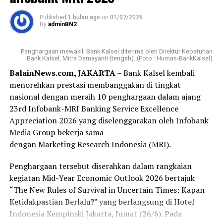
citra kuliner Banjar sebagai bagian dari ekonomi kreatif
yang memiliki potensi besar menembus pasar nasional.
Published
1 bulan ago
on
01/07/2026
By
adminBN2
Melalui kolaborasi antara dunia perbankan, komunitas,
dan pelaku usaha, Festival Kuliner Khas Banjar Jakarta
Penghargaan mewakili Bank Kalsel diterima oleh Direktur Kepatuhan
2026 diharapkan menjadi penggerak ekonomi berbasis
Bank Kalsel, Mitra Damayanti (tengah). (Foto : Humas-BankKalsel)
budaya. Selain melestarikan warisan kuliner daerah,
BalainNews.com, JAKARTA
– Bank Kalsel kembali
kegiatan ini juga membuka peluang peningkatan
menorehkan prestasi membanggakan di tingkat
pendapatan bagi UMKM sekaligus memperkuat posisi
nasional dengan meraih 10 penghargaan dalam ajang
produk lokal Kalimantan Selatan di tengah persaingan
23rd Infobank-MRI Banking Service Excellence
pasar yang semakin kompetitif. [adv/riv]
Appreciation 2026 yang diselenggarakan oleh Infobank
Media Group bekerja sama
Post Views:
81
dengan Marketing Research Indonesia (MRI).
Sebarkan
Penghargaan tersebut diserahkan dalam rangkaian
kegiatan Mid-Year Economic Outlook 2026 bertajuk
WhatsApp
0
Facebook
0
“The New Rules of Survival in Uncertain Times: Kapan
Ketidakpastian Berlalu?” yang berlangsung di Hotel
Messenger
0
Twitter
0
Indonesia Kempinski Jakarta, Jumat (26/6). Pada