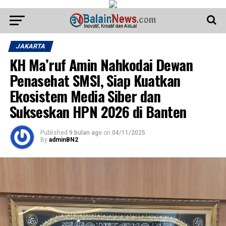
JAKARTA
KH Ma’ruf Amin Nahkodai Dewan
Penasehat SMSI, Siap Kuatkan
Ekosistem Media Siber dan
Sukseskan HPN 2026 di Banten
Published
9 bulan ago
on
04/11/2025
By
adminBN2