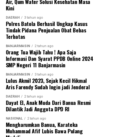
Dalam Negeri Tito Karnavian menjadi Menteri
Air, Qum Water Solusi Kesehatan Masa
Koordinator, sementara posisi Mendagri diisi oleh figur
Kini
sekoci politik yang kuat seperti Sufmi Dasco Ahmad.
DAERAH
3 tahun ago
Pergeseran ini, bersamaan dengan penggantian
Polres Batola Berhasil Ungkap Kasus
beberapa menteri sekunder serta kepala badan teknis,
Tindak Pidana Penjualan Obat Bebas
Terbatas
diharapkan mampu menyuntikkan energi baru bagi
pemerintahan.
BANJARMASIN
2 tahun ago
Orang Tua Wajib Tahu ! Apa Saja
Sebab, musuh utama pemerintah saat ini bukanlah
Informasi Dan Syarat PPDB Online 2024
SMP Negeri 11 Banjarmasin
oposisi politik, melainkan indikator makro ekonomi yang
terus memerah. Kabinet baru hasil reshuffle harus
BANJARMASIN
3 tahun ago
segera menyingsingkan lengan baju untuk fokus pada
Lulus Akmil 2023, Sejak Kecil Hikmal
Aris Farendy Sudah Ingin jadi Jenderal
satu target utama: menjinakkan liarnya kurs dolar
terhadap rupiah dan memotong rantai mahalnya harga-
DAERAH
2 tahun ago
harga kebutuhan pokok di pasar.
Dayat El, Anak Muda Dari Banua Resmi
Dilantik Jadi Anggota DPD RI
Jika tidak, sekam kering di daerah-daerah akan benar-
NASIONAL
2 tahun ago
benar berubah menjadi api. [riv/SMSI]
Mengharumkan Banua, Karateka
Muhammad Afif Lubis Bawa Pulang
(Penulis adalah Ketua Umum Serikat Media Siber