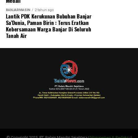
Medali
Indonesia / SMSI)
BANJARMASIN
2 tahun ago
Lantik PDK Kerukunan Bubuhan Banjar
Post Views:
108
Sa’Dunia, Paman Birin : Terus Eratkan
Sebarkan
Kebersamaan Warga Banjar Di Seluruh
Tanah Air
WhatsApp
0
Facebook
0
Messenger
0
Twitter
0
© Copyright 2025, PT. Balain Mandiri Sejahtera |
Manajemen & Redaksi
|