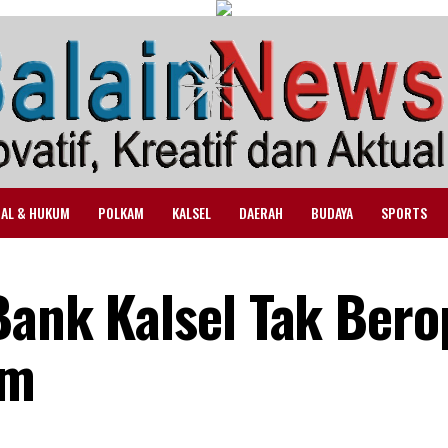
NAL & HUKUM
POLKAM
KALSEL
DAERAH
BUDAYA
SPORTS
Bank Kalsel Tak Bero
am