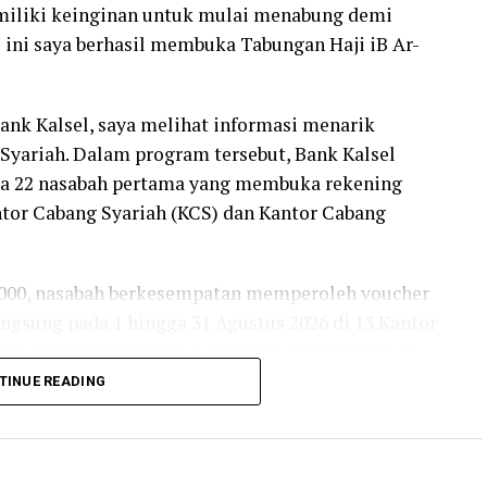
iliki keinginan untuk mulai menabung demi
 ini saya berhasil membuka Tabungan Haji iB Ar-
nk Kalsel, saya melihat informasi menarik
Syariah. Dalam program tersebut, Bank Kalsel
da 22 nasabah pertama yang membuka rekening
ntor Cabang Syariah (KCS) dan Kantor Cabang
.000, nasabah berkesempatan memperoleh voucher
langsung pada 1 hingga 31 Agustus 2026 di 13 Kantor
u Syariah Bank Kalsel Syariah yang tersebar di
TINUE READING
 dengan hari Sabtu dan Minggu, saya baru bisa
yariah Bank Kalsel Syariah di Jalan S. Parman,