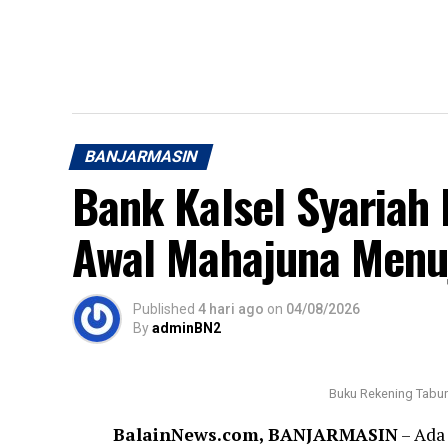
BANJARMASIN
Bank Kalsel Syariah
Awal Mahajuna Menuj
Published
4 hari ago
on
04/08/2026
By
adminBN2
Buku Rekening Tabun
BalainNews.com, BANJARMASIN
– Ada 