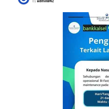
By
adminBN2