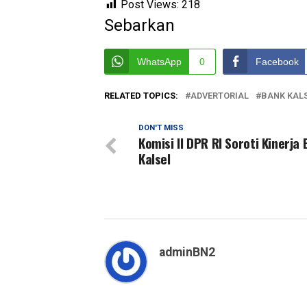
Post Views:
218
Sebarkan
WhatsApp
0
Facebook
RELATED TOPICS:
ADVERTORIAL
BANK KAL
DON'T MISS
Komisi II DPR RI Soroti Kinerja
Kalsel
adminBN2