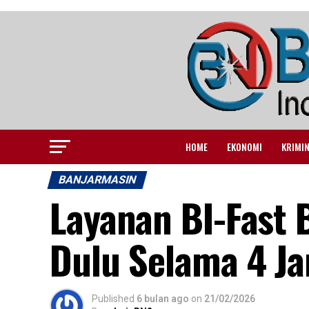
HOME
EKONOMI
KRIMI
BANJARMASIN
Layanan BI-Fast 
Dulu Selama 4 J
Published
6 bulan ago
on
21/02/2026