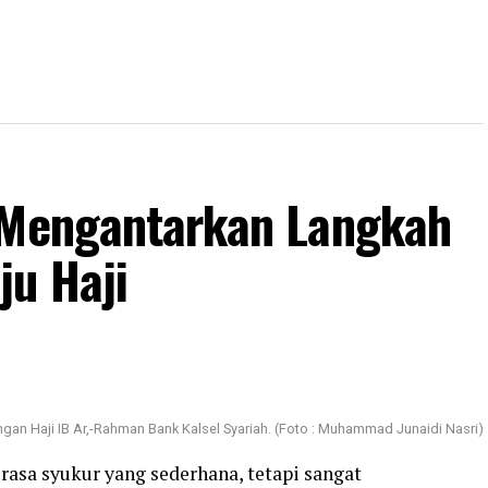
 Mengantarkan Langkah
u Haji
gan Haji IB Ar,-Rahman Bank Kalsel Syariah. (Foto : Muhammad Junaidi Nasri)
rasa syukur yang sederhana, tetapi sangat