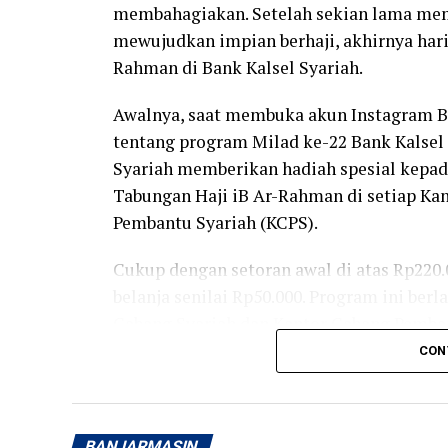
membahagiakan. Setelah sekian lama mem
mewujudkan impian berhaji, akhirnya hari
Rahman di Bank Kalsel Syariah.
Awalnya, saat membuka akun Instagram Ba
tentang program Milad ke-22 Bank Kalsel 
Syariah memberikan hadiah spesial kepa
Tabungan Haji iB Ar-Rahman di setiap Ka
Pembantu Syariah (KCPS).
Cukup dengan setoran awal di atas Rp220
belanja senilai Rp50.000. Program ini ber
Cabang Syariah dan Kantor Cabang Pembant
Kalimantan Selatan.
CON
Karena tanggal 1 dan 2 Agustus bertepatan
datang pada Senin pagi ke Kantor Cabang S
BANJARMASIN