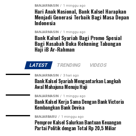
kebebasan pers, keterbukaan informasi, dan kemitraan
BANJARMASIN
1 minggu ago
Hari Anak Nasional, Bank Kalsel Harapkan
Dampak dari gesekan ini mulai terasa di lapangan.
media sebagai pilar penting pembangunan daerah,”
Menjadi Generasi Terbaik Bagi Masa Depan
Hubungan kausalitasnya mungkin masih diperdebatkan,
Indonesia
“Dengan semangat bekerja bersama dengan insan pers
namun realitasnya gerakan mahasiswa di Makassar,
untuk menggerakkan Banjarmasin menuju kota yang
Sulawesi Selatan, mulai bergerak turun ke jalan. Mereka
BANJARMASIN
1 minggu ago
Bank Kalsel Syariah Bagi Promo Spesial
lebih bersih, lebih maju, lebih sejahtera, dan semakin
menyuarakan penolakan keras terhadap PSI dan
Bagi Nasabah Buka Rekening Tabungan
membanggakan,” tutupnya. [riv/nrl]
mengecam kedatangan Jokowi ke tanah Daeng.
Haji iB Ar-Rahman
Gelombang penolakan ini melempar ingatan publik
Post Views:
73
LATEST
TRENDING
VIDEOS
pada peristiwa demonstrasi besar pada Agustus tahun
Sebarkan
lalu. Saat itu, kemarahan publik atas karpet merah
BANJARMASIN
3 hari ago
Bank Kalsel Syariah Mengantarkan Langkah
politik dinasti nyaris membakar legitimasi politik
Awal Mahajuna Menuju Haji
WhatsApp
0
Facebook
0
nasional.
BANJARMASIN
1 minggu ago
Messenger
Bank Kalsel Kerja Sama Dengan Bank Victoria
0
Twitter
0
Pertanyaannya kini: akankah para pimpinan negeri ini
Kembangkan Bank Devisa
memiliki sensitivitas untuk menahan diri? Ataukah
mereka memilih abai hingga memicu ledakan sosial yang
BANJARBARU
1 minggu ago
Pemprov Kalsel Salurkan Bantuan Keuangan
jauh lebih besar dari Agustus silam?
Partai Politik dengan Total Rp 20,5 Miliar