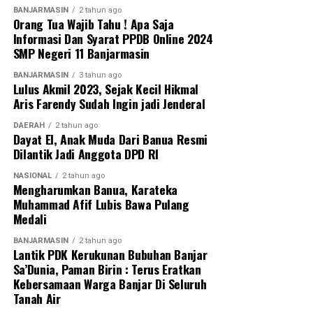
pemerintahan.
BANJARMASIN
2 tahun ago
Orang Tua Wajib Tahu ! Apa Saja
Sebab, musuh utama pemerintah saat ini bukanlah
Informasi Dan Syarat PPDB Online 2024
SMP Negeri 11 Banjarmasin
oposisi politik, melainkan indikator makro ekonomi yang
terus memerah. Kabinet baru hasil reshuffle harus
BANJARMASIN
3 tahun ago
segera menyingsingkan lengan baju untuk fokus pada
Lulus Akmil 2023, Sejak Kecil Hikmal
Aris Farendy Sudah Ingin jadi Jenderal
satu target utama: menjinakkan liarnya kurs dolar
terhadap rupiah dan memotong rantai mahalnya harga-
DAERAH
2 tahun ago
harga kebutuhan pokok di pasar.
Dayat El, Anak Muda Dari Banua Resmi
Dilantik Jadi Anggota DPD RI
Jika tidak, sekam kering di daerah-daerah akan benar-
NASIONAL
2 tahun ago
benar berubah menjadi api. [riv/SMSI]
Mengharumkan Banua, Karateka
Muhammad Afif Lubis Bawa Pulang
(Penulis adalah Ketua Umum Serikat Media Siber
Medali
Indonesia / SMSI)
BANJARMASIN
2 tahun ago
Lantik PDK Kerukunan Bubuhan Banjar
Post Views:
107
Sa’Dunia, Paman Birin : Terus Eratkan
Sebarkan
Kebersamaan Warga Banjar Di Seluruh
Tanah Air