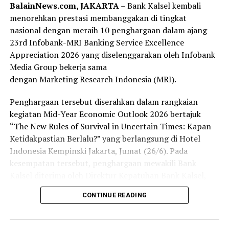
budaya. Selain melestarikan warisan kuliner daerah,
BalainNews.com, JAKARTA
– Bank Kalsel kembali
kegiatan ini juga membuka peluang peningkatan
menorehkan prestasi membanggakan di tingkat
pendapatan bagi UMKM sekaligus memperkuat posisi
nasional dengan meraih 10 penghargaan dalam ajang
produk lokal Kalimantan Selatan di tengah persaingan
23rd Infobank-MRI Banking Service Excellence
pasar yang semakin kompetitif. [adv/riv]
Appreciation 2026 yang diselenggarakan oleh Infobank
Media Group bekerja sama
Post Views:
77
dengan Marketing Research Indonesia (MRI).
Sebarkan
Penghargaan tersebut diserahkan dalam rangkaian
kegiatan Mid-Year Economic Outlook 2026 bertajuk
WhatsApp
0
Facebook
0
“The New Rules of Survival in Uncertain Times: Kapan
Ketidakpastian Berlalu?” yang berlangsung di Hotel
Messenger
0
Twitter
0
Indonesia Kempinski Jakarta, Jumat (26/6). Pada
kesempatan tersebut, penghargaan mewakili Bank
Kalsel diterima oleh Direktur Kepatuhan Bank Kalsel,
Mitra Damayanti.
CONTINUE READING
Penghargaan tersebut merupakan hasil penilaian
independen yang dilakukan oleh Marketing Research