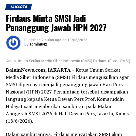
Indonesia (MRI) terhadap kualitas pelayanan perbankan
JAKARTA
melalui berbagai kanal layanan, baik layanan tatap muka
Firdaus Minta SMSI Jadi
(walk-in channel) maupun layanan digital (digital
Penanggung Jawab HPN 2027
channel). Penilaian dilakukan secara komprehensif
terhadap pengalaman nasabah pada berbagai titik
interaksi layanan, mulai dari kantor cabang, ATM, call
Published
2 bulan ago
on
18/06/2026
By
adminBN2
center, website, email, live chat, SMS Banking, hingga
kanal
digital lainnya.
Ketua Umum Serikat Media Siber Indonesia (SMSI) Firdaus. (Foto : SMSI)
BalainNews.com, JAKARTA
– Ketua Umum Serikat
Pada ajang tersebut, Bank Kalsel berhasil meraih
Media Siber Indonesia (SMSI) Firdaus mengusulkan agar
penghargaan sebagai berikut:
SMSI dipercaya menjadi penanggung jawab Hari Pers
Nasional (HPN) 2027. Permintaan tersebut disampaikan
• The Best Region Bank in Service Excellence for 5
langsung kepada Ketua Dewan Pers Prof. Komaruddin
Consecutive Years (2021–2025) – Golden Award
Hidayat saat memberikan sambutan pada Malam
• The 2nd Best Region Bank in Service Excellence 2026 –
Anugerah SMSI 2026 di Hall Dewan Pers, Jakarta, Kamis
Overall Walk In Channel and Digital Channel
(18/6/2026).
• The Best Region Bank in Excellence Website
• The 2nd Best Region Bank in Excellence Satpam
Dalam sambutannya, Firdaus mengatakan SMSI akan